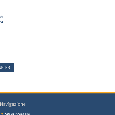
di
24
SR-ER
Navigazione
Siti di interesse