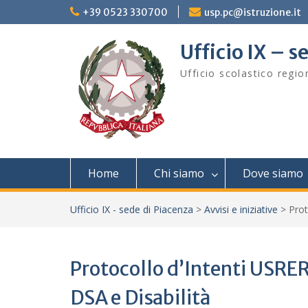
Skip
+39 0523 330700
usp.pc@istruzione.it
to
content
Ufficio IX – s
Ufficio scolastico regi
Home
Chi siamo
Dove siamo
Ufficio IX - sede di Piacenza
>
Avvisi e iniziative
>
Prot
Protocollo d’Intenti USRER
DSA e Disabilità