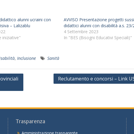
idattico alunni ucraini con
AVVISO Presentazione progetti sussi
visiva – Lalizablu
didattici alunni con disabilità a.s. 23/
022
4 Settembre 2023
e iniziative"
In "BES (Bisogni Educativi Speciali)"
isabilità
,
Inclusione
Sanità
vinciali
Reclutamento e concorsi – Link U
Trasparenza
Amministrazione trasparente