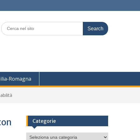
Search
for:
ilia-Romagna
abilità
con
Categorie
Categorie