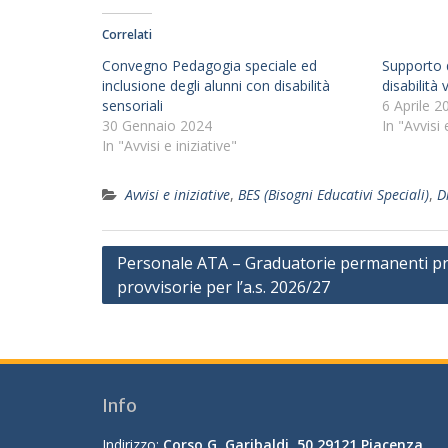
Correlati
Convegno Pedagogia speciale ed
Supporto d
inclusione degli alunni con disabilità
disabilità 
sensoriali
6 Aprile 2
30 Gennaio 2024
In "Avvisi 
In "Avvisi e iniziative"
Avvisi e iniziative
,
BES (Bisogni Educativi Speciali)
,
D
Navigazione
Personale ATA – Graduatorie permanenti pro
provvisorie per l’a.s. 2026/27
articoli
Info
Indirizzo:
Corso G. Garibaldi, 50 29121 Piacenza