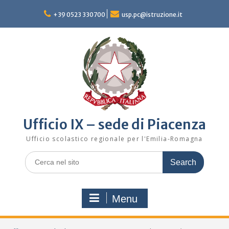
Skip
to
+39 0523 330700
usp.pc@istruzione.it
content
Ufficio IX – sede di Piacenza
Ufficio scolastico regionale per l'Emilia-Romagna
Search
for:
Menu