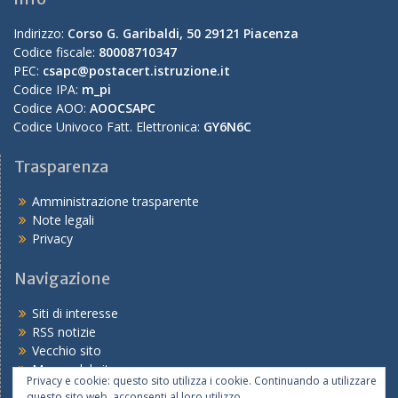
Indirizzo:
Corso G. Garibaldi, 50 29121 Piacenza
Codice fiscale:
80008710347
PEC:
csapc@postacert.istruzione.it
Codice IPA:
m_pi
Codice AOO:
AOOCSAPC
Codice Univoco Fatt. Elettronica:
GY6N6C
Trasparenza
Amministrazione trasparente
Note legali
Privacy
Navigazione
Siti di interesse
RSS notizie
Vecchio sito
Mappa del sito
Privacy e cookie: questo sito utilizza i cookie. Continuando a utilizzare
questo sito web, acconsenti al loro utilizzo.