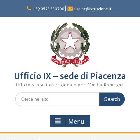
Skip
to
+39 0523 330700
usp.pc@istruzione.it
content
Ufficio IX – sede di Piacenza
Ufficio scolastico regionale per l'Emilia-Romagna
Search
for:
Menu