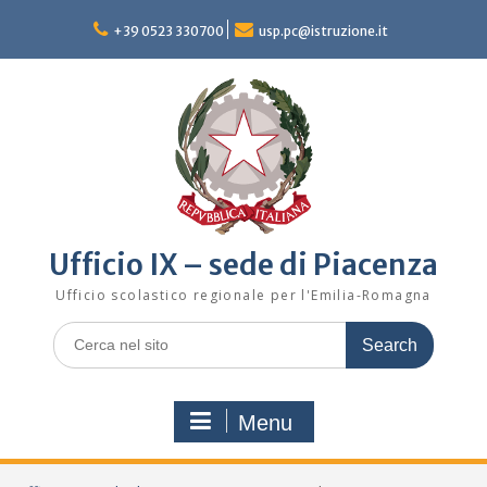
Skip
to
+39 0523 330700
usp.pc@istruzione.it
content
Ufficio IX – sede di Piacenza
Ufficio scolastico regionale per l'Emilia-Romagna
Search
for:
Menu