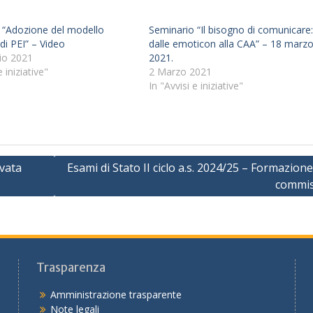
 “Adozione del modello
Seminario “Il bisogno di comunicare
di PEI” – Video
dalle emoticon alla CAA” – 18 marz
io 2021
2021.
e iniziative"
2 Marzo 2021
In "Avvisi e iniziative"
evata
Esami di Stato II ciclo a.s. 2024/25 – Formazione
commis
Trasparenza
Amministrazione trasparente
Note legali