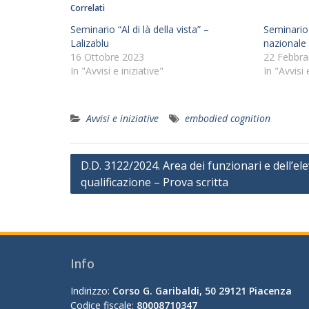
Correlati
Seminario “Al di là della vista” –
Seminario
Lalizablu
nazionale 
16 Ottobre 2023
22 Febbra
In "Avvisi e iniziative"
In "Avvisi 
Avvisi e iniziative
embodied cognition
Navigazione
D.D. 3122/2024. Area dei funzionari e dell’el
qualificazione – Prova scritta
articoli
Info
Indirizzo:
Corso G. Garibaldi, 50 29121 Piacenza
Codice fiscale:
80008710347