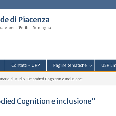
ede di Piacenza
onale per l'Emilia-Romagna
Contatti – URP
Pagine tematiche
USR Em
nario di studio “Embodied Cognition e inclusione”
died Cognition e inclusione”