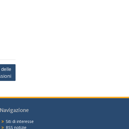
:
o
 delle
sioni
Navigazione
Siti di interesse
RSS notizie