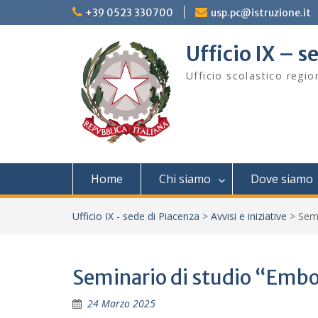
Skip
+39 0523 330700
usp.pc@istruzione.it
to
content
Ufficio IX – s
Ufficio scolastico regi
Home
Chi siamo
Dove siamo
Ufficio IX - sede di Piacenza
>
Avvisi e iniziative
>
Semi
Seminario di studio “Embo
24 Marzo 2025