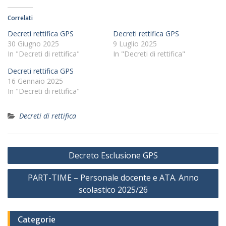
Correlati
Decreti rettifica GPS
Decreti rettifica GPS
30 Giugno 2025
9 Luglio 2025
In "Decreti di rettifica"
In "Decreti di rettifica"
Decreti rettifica GPS
16 Gennaio 2025
In "Decreti di rettifica"
Decreti di rettifica
Navigazione
Decreto Esclusione GPS
articoli
PART-TIME – Personale docente e ATA. Anno
scolastico 2025/26
Categorie