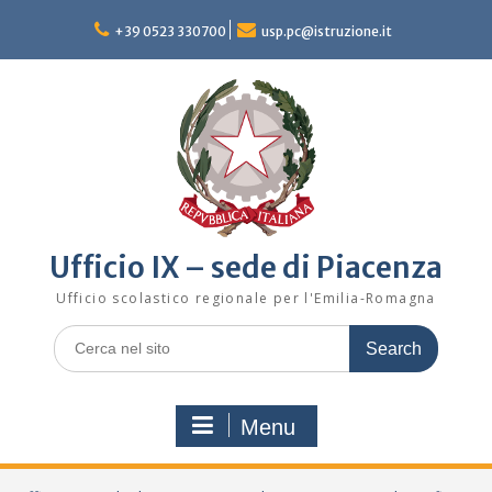
Skip
to
+39 0523 330700
usp.pc@istruzione.it
content
Ufficio IX – sede di Piacenza
Ufficio scolastico regionale per l'Emilia-Romagna
Search
for:
Menu