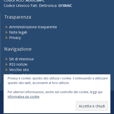
Codice AOO:
AOOCSAPC
Codice Univoco Fatt. Elettronica:
GY6N6C
Trasparenza
Amministrazione trasparente
Note legali
Privacy
Navigazione
Siti di interesse
RSS notizie
Vecchio sito
Mappa del sito
Privacy e cookie: questo sito utilizza i cookie. Continuando a utilizzare
questo sito web, acconsenti al loro utilizzo.
Per ulteriori informazioni, anche sul controllo dei cookie, leggi qui:
Informativa sui cookie
Tutte le notizie
Le scuole
I servizi
Copyright © 2026
Ufficio IX – sede di Piacenza
Realizzato dal Servizio Marconi TSI