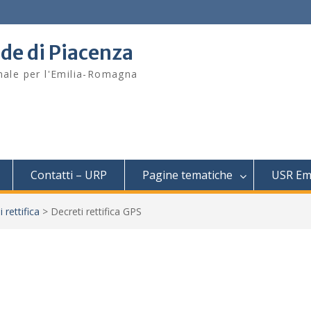
ede di Piacenza
onale per l'Emilia-Romagna
Contatti – URP
Pagine tematiche
USR Em
 rettifica
>
Decreti rettifica GPS