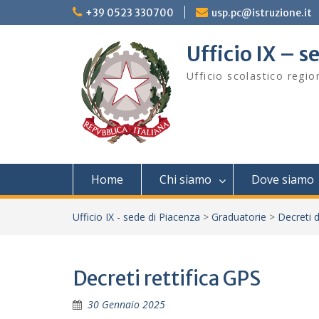
Skip
+39 0523 330700
usp.pc@istruzione.it
to
content
Ufficio IX – s
Ufficio scolastico regi
Home
Chi siamo
Dove siamo
Ufficio IX - sede di Piacenza
>
Graduatorie
>
Decreti di
Decreti rettifica GPS
30 Gennaio 2025