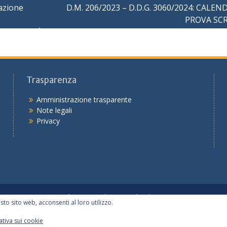
azione
D.M. 206/2023 – D.D.G. 3060/2024: CALEN
PROVA SC
Trasparenza
Amministrazione trasparente
Note legali
Privacy
Tutte le notizie
Le scuole
I servizi
sto sito web, acconsenti al loro utilizzo.
Copyright © 2026
Ufficio IX – sede di Piacenza
tiva sui cookie
Realizzato dal Servizio Marconi TSI