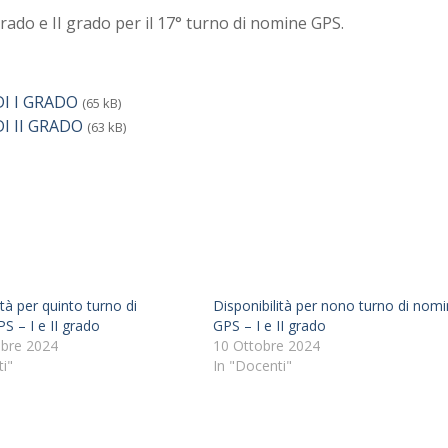
 grado e II grado per il 17° turno di nomine GPS.
I I GRADO
(65 kB)
I II GRADO
(63 kB)
ità per quinto turno di
Disponibilità per nono turno di nom
S – I e II grado
GPS – I e II grado
bre 2024
10 Ottobre 2024
i"
In "Docenti"