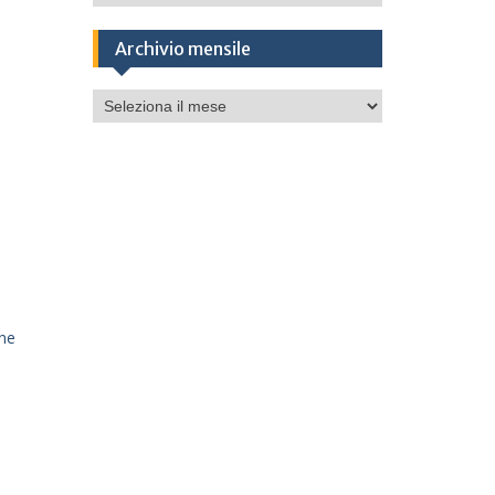
Archivio mensile
Archivio
mensile
ine