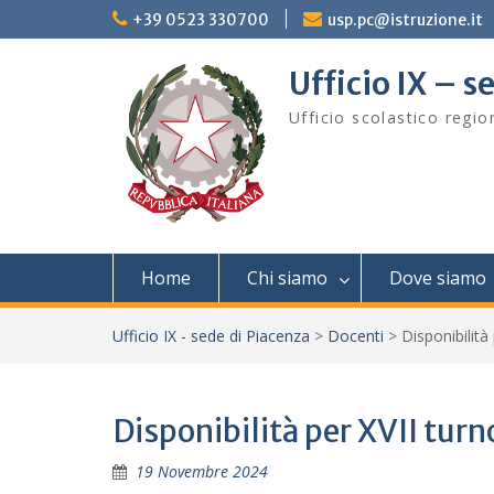
Skip
+39 0523 330700
usp.pc@istruzione.it
to
content
Ufficio IX – s
Ufficio scolastico regi
Home
Chi siamo
Dove siamo
Ufficio IX - sede di Piacenza
>
Docenti
>
Disponibilità
Disponibilità per XVII turn
19 Novembre 2024