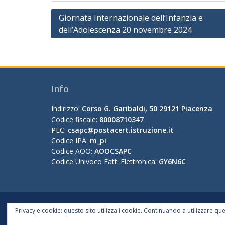
Navigazione
Giornata Internazionale dell’Infanzia e
dell’Adolescenza 20 novembre 2024
articoli
Info
Indirizzo:
Corso G. Garibaldi, 50 29121 Piacenza
Codice fiscale:
80008710347
PEC:
csapc@postacert.istruzione.it
Codice IPA:
m_pi
Codice AOO:
AOOCSAPC
Codice Univoco Fatt. Elettronica:
GY6N6C
Privacy e cookie: questo sito utilizza i cookie. Continuando a utilizzare que