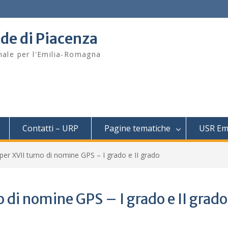
ede di Piacenza
onale per l'Emilia-Romagna
Contatti – URP
Pagine tematiche
USR Em
 per XVII turno di nomine GPS – I grado e II grado
o di nomine GPS – I grado e II grado