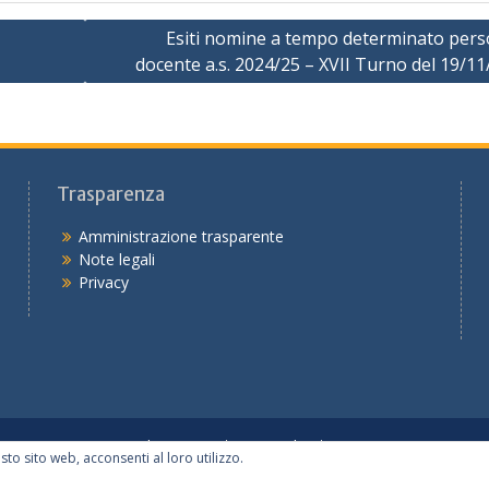
Esiti nomine a tempo determinato pers
docente a.s. 2024/25 – XVII Turno del 19/1
Trasparenza
Amministrazione trasparente
Note legali
Privacy
Tutte le notizie
Le scuole
I servizi
sto sito web, acconsenti al loro utilizzo.
Copyright © 2026
Ufficio IX – sede di Piacenza