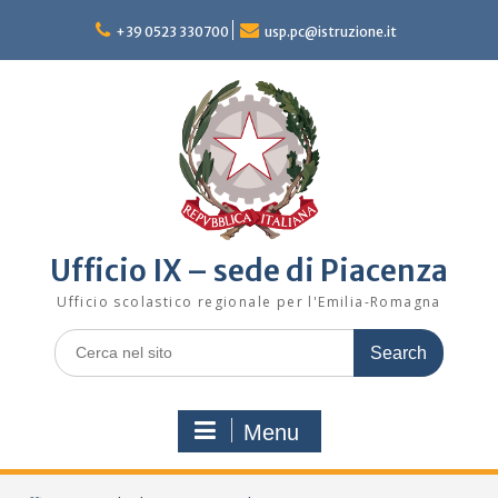
Skip
to
+39 0523 330700
usp.pc@istruzione.it
content
Ufficio IX – sede di Piacenza
Ufficio scolastico regionale per l'Emilia-Romagna
Search
for:
Menu