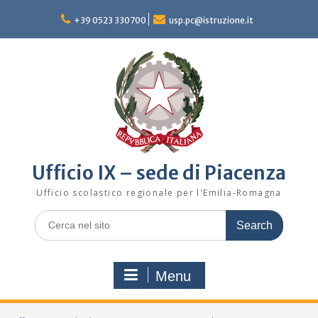
Skip
to
+39 0523 330700
usp.pc@istruzione.it
content
Ufficio IX – sede di Piacenza
Ufficio scolastico regionale per l'Emilia-Romagna
Search
for:
Menu