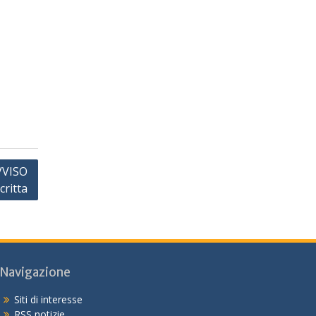
AVVISO
critta
Navigazione
Siti di interesse
RSS notizie