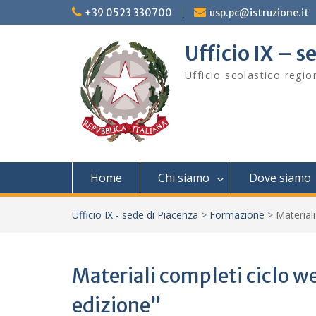
Skip
+39 0523 330700
usp.pc@istruzione.it
to
content
Ufficio IX – s
Ufficio scolastico regi
Home
Chi siamo
Dove siamo
Ufficio IX - sede di Piacenza
>
Formazione
>
Materiali
Materiali completi ciclo we
edizione”