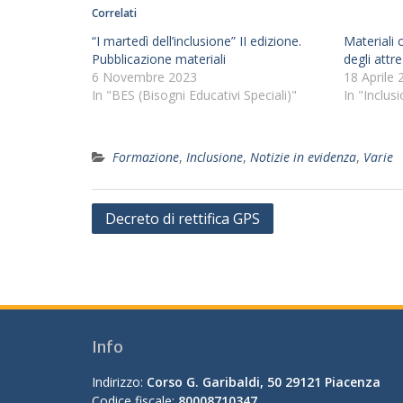
Correlati
“I martedì dell’inclusione” II edizione.
Materiali 
Pubblicazione materiali
degli attr
6 Novembre 2023
18 Aprile 
In "BES (Bisogni Educativi Speciali)"
In "Inclus
Formazione
,
Inclusione
,
Notizie in evidenza
,
Varie
Navigazione
Decreto di rettifica GPS
articoli
Info
Indirizzo:
Corso G. Garibaldi, 50 29121 Piacenza
Codice fiscale:
80008710347