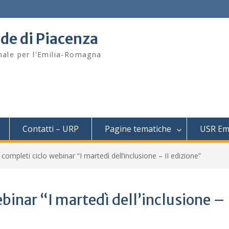
ede di Piacenza
onale per l'Emilia-Romagna
Contatti – URP
Pagine tematiche
USR Em
 completi ciclo webinar “I martedì dell’inclusione – II edizione”
binar “I martedì dell’inclusione – 