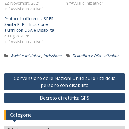
22 Novembre 2021
In "Avvisi e iniziative"
In "Avvisi e iniziative"
Protocollo d’Intenti USRER –
Sanità RER – Inclusione
alunni con DSA e Disabilità
6 Luglio 2026
In "Avvisi e iniziative"
Avvisi e iniziative
,
Inclusione
Disabilità e DSA Lalizablu
Navigazione
Convenzione delle Nazioni Unite sui diritti delle
articoli
persone con disabilità
Decreto di rettifica GPS
Categorie
Categorie