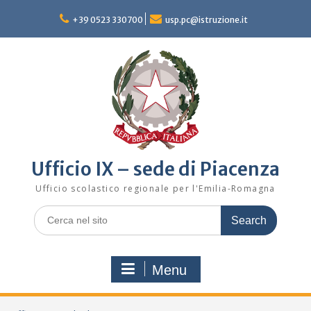
Skip
to
+39 0523 330700
usp.pc@istruzione.it
content
Ufficio IX – sede di Piacenza
Ufficio scolastico regionale per l'Emilia-Romagna
Search
for:
Menu