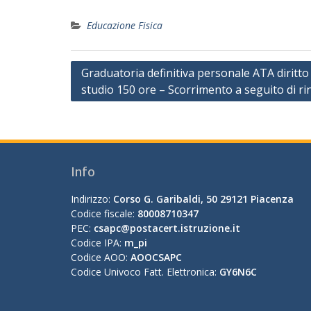
Educazione Fisica
Navigazione
Graduatoria definitiva personale ATA diritto 
studio 150 ore – Scorrimento a seguito di ri
articoli
Info
Indirizzo:
Corso G. Garibaldi, 50 29121 Piacenza
Codice fiscale:
80008710347
PEC:
csapc@postacert.istruzione.it
Codice IPA:
m_pi
Codice AOO:
AOOCSAPC
Codice Univoco Fatt. Elettronica:
GY6N6C