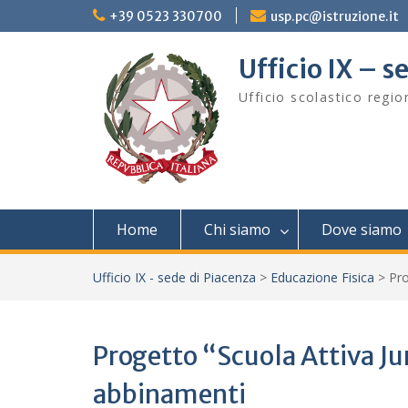
Skip
+39 0523 330700
usp.pc@istruzione.it
to
content
Ufficio IX – s
Ufficio scolastico regi
Home
Chi siamo
Dove siamo
Ufficio IX - sede di Piacenza
>
Educazione Fisica
>
Pro
Progetto “Scuola Attiva Ju
abbinamenti