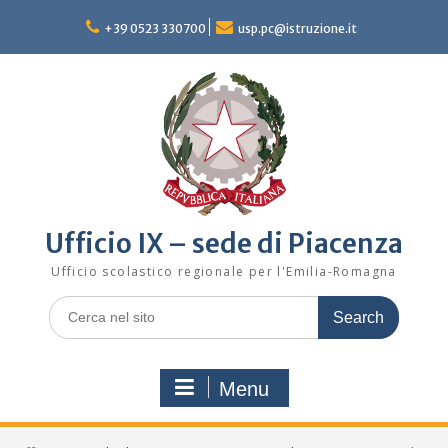
Skip
to
+39 0523 330700
usp.pc@istruzione.it
content
Ufficio IX – sede di Piacenza
Ufficio scolastico regionale per l'Emilia-Romagna
Search
for:
Menu