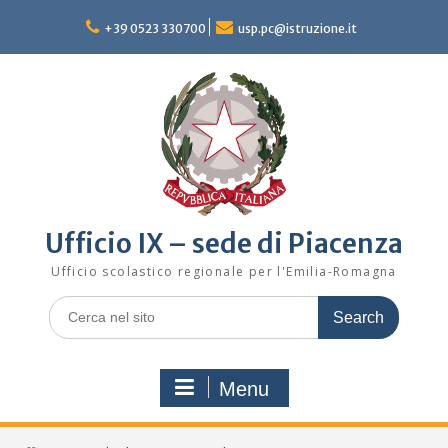
Skip
to
+39 0523 330700
usp.pc@istruzione.it
content
Ufficio IX – sede di Piacenza
Ufficio scolastico regionale per l'Emilia-Romagna
Search
for:
Menu