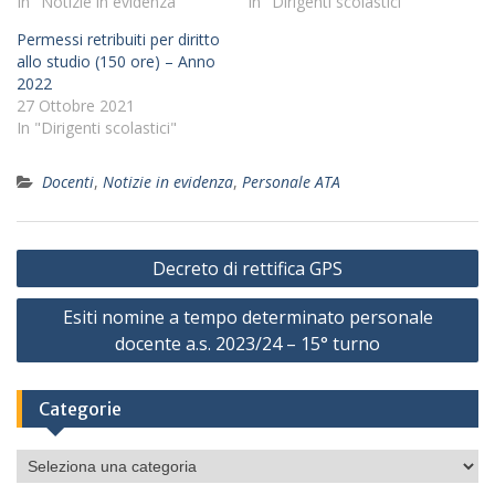
In "Notizie in evidenza"
In "Dirigenti scolastici"
Permessi retribuiti per diritto
allo studio (150 ore) – Anno
2022
27 Ottobre 2021
In "Dirigenti scolastici"
Docenti
,
Notizie in evidenza
,
Personale ATA
Navigazione
Decreto di rettifica GPS
articoli
Esiti nomine a tempo determinato personale
docente a.s. 2023/24 – 15° turno
Categorie
Categorie