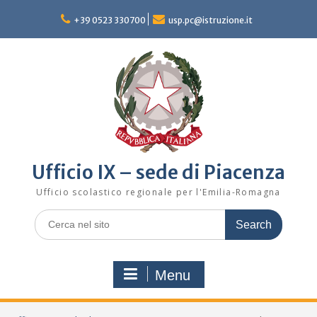
Skip
to
+39 0523 330700
usp.pc@istruzione.it
content
Ufficio IX – sede di Piacenza
Ufficio scolastico regionale per l'Emilia-Romagna
Search
for:
Menu