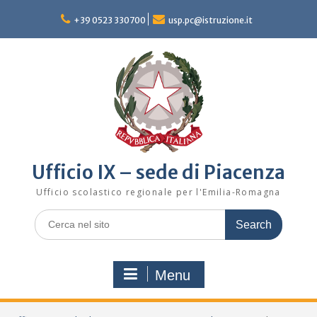
Skip
to
+39 0523 330700
usp.pc@istruzione.it
content
Ufficio IX – sede di Piacenza
Ufficio scolastico regionale per l'Emilia-Romagna
Search
for:
Menu