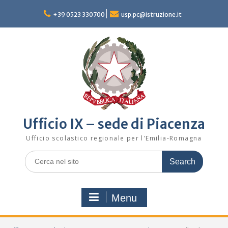
Skip
to
+39 0523 330700
usp.pc@istruzione.it
content
Ufficio IX – sede di Piacenza
Ufficio scolastico regionale per l'Emilia-Romagna
Search
for:
Menu