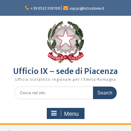
Skip
to
+39 0523 330700
usp.pc@istruzione.it
content
Ufficio IX – sede di Piacenza
Ufficio scolastico regionale per l'Emilia-Romagna
Search
for:
Menu