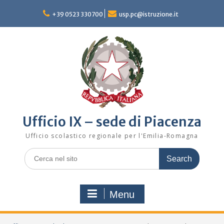
Skip
to
+39 0523 330700
usp.pc@istruzione.it
content
Ufficio IX – sede di Piacenza
Ufficio scolastico regionale per l'Emilia-Romagna
Search
for:
Menu